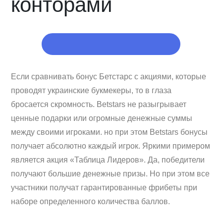
конторами
Если сравнивать бонус Бетстарс с акциями, которые
проводят украинские букмекеры, то в глаза
бросается скромность. Betstars не разыгрывает
ценные подарки или огромные денежные суммы
между своими игроками. но при этом Betstars бонусы
получает абсолютно каждый игрок. Яркими примером
является акция «Таблица Лидеров». Да, победители
получают большие денежные призы. Но при этом все
участники получат гарантированные фрибеты при
наборе определенного количества баллов.