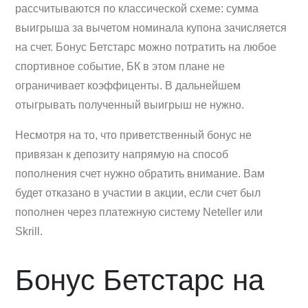
рассчитываются по классической схеме: сумма
выигрыша за вычетом номинала купона зачисляется
на счет. Бонус Бетстарс можно потратить на любое
спортивное событие, БК в этом плане не
ограничивает коэффиценты. В дальнейшем
отыгрывать полученный выигрыш не нужно.
Несмотря на то, что приветственный бонус не
привязан к депозиту напрямую на способ
пополнения счет нужно обратить внимание. Вам
будет отказано в участии в акции, если счет был
пополнен через платежную систему Neteller или
Skrill.
Бонус Бетстарс на