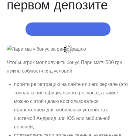
первом депозите
Чтобы игрок мог получить бонус Пари матч 500 грн,
нужно соблюсти ряд условий:
пройти регистрацию на сайте или его зеркале (это
точная копия официального ресурса), а также
можно с этой целью воспользоваться
приложением для мобильных устройств с
системой Андроид или iOS или мобильной
версией;
подтвердить свои полные данные, указанные в