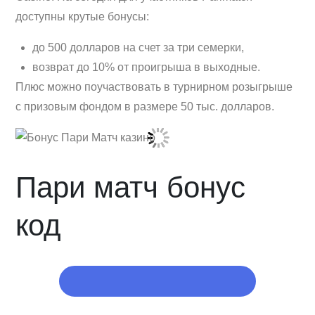
доступны крутые бонусы:
до 500 долларов на счет за три семерки,
возврат до 10% от проигрыша в выходные.
Плюс можно поучаствовать в турнирном розыгрыше
с призовым фондом в размере 50 тыс. долларов.
Пари матч бонус
код