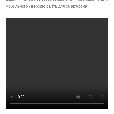
мобильного / версию сайта для смартфона.